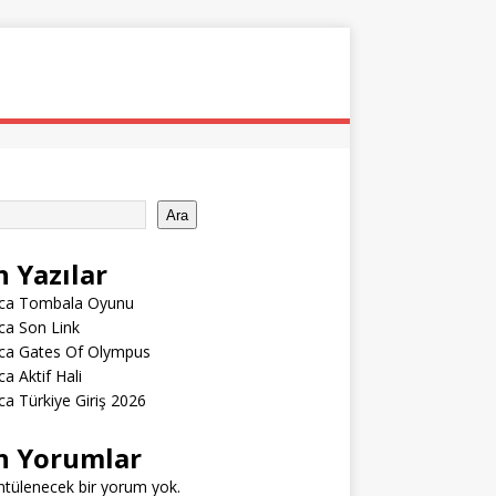
Ara
n Yazılar
tica Tombala Oyunu
ica Son Link
ica Gates Of Olympus
ca Aktif Hali
ica Türkiye Giriş 2026
n Yorumlar
tülenecek bir yorum yok.