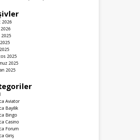
şivler
t 2026
 2026
k 2025
 2025
 2025
tos 2025
uz 2025
ran 2025
tegoriler
l
ica Aviator
ca Bayilik
ica Bingo
ica Casino
ica Forum
ca Giriş