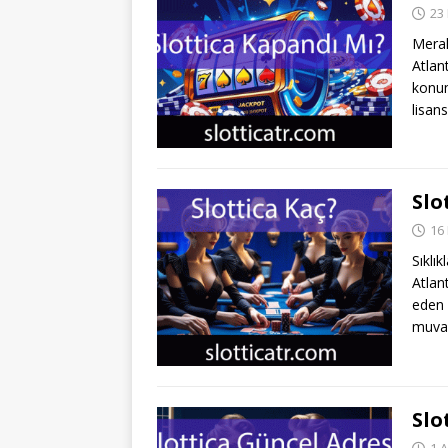
23 
Merak
Atlan
konu
lisan
Slo
16 
Sıklık
Atlan
eden 
muvaf
Slo