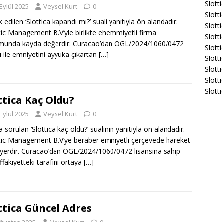
Slott
Eylül 2025
Veysel Kurt
0
Slotti
 edilen ‘Slottica kapandı mı?’ suali yanıtıyla ön alandadır.
Slott
tic Management B.V’yle birlikte ehemmiyetli firma
Slott
munda kayda değerdir. Curacao’dan OGL/2024/1060/0472
Slott
sı ile emniyetini ayyuka çıkartan
[…]
Slott
Slott
Slott
Slott
ttica Kaç Oldu?
Eylül 2025
Veysel Kurt
0
la sorulan ‘Slottica kaç oldu?’ sualinin yanıtıyla ön alandadır.
tic Management B.V’ye beraber emniyetli çerçevede hareket
yerdir. Curacao’dan OGL/2024/1060/0472 lisansına sahip
fakiyetteki tarafını ortaya
[…]
ttica Güncel Adres