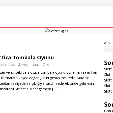
Ara
ttica Tombala Oyunu
So
Şubat 2026
Veysel Kurt
0
Slot
an verici şekilde Slottica tombala oyunu oynamanıza imkan
Slott
 formatıyla kayda değer yanını göstermektedir. Mavimsi
Slott
ından faaliyetlerini şıklığıyla takdim ederek önde gelmesini
Slotti
mektedir. Atlantic Management
[…]
Slott
So
Görün