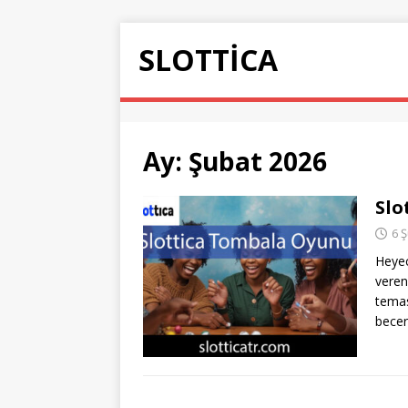
SLOTTICA
Ay:
Şubat 2026
Slo
6 
Heyec
veren
temas
becer