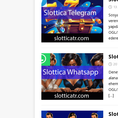
13
Sosya
verer
yapıd
OGL/2
eder
Slo
20
Deney
alana
ehemm
OGL/2
[…]
Slo