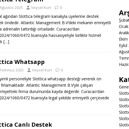
 Ağustos 2025
Veysel Kurt
0
Ar
l ağından Slottica telegram kanalıyla üyelerine destek
Şuba
ek öndedir. Atlantic Management B.V’deki mekanın emniyetli
Ocak
a adrenalin tattırdığı ortadadır. Curacao’dan
Aralı
024/1060/0472 lisansıyla hassasiyetiyle birlikte hizmet
Ekim
ek
[…]
Eylül
Ağus
Temm
ttica Whatsapp
Hazi
 Temmuz 2025
Veysel Kurt
0
Ka
imli personeliyle Slottica whatsapp desteği vererek ön
 fırlamaktadır. Atlantic Management B.V’yle çalışan
Gene
iyetteki firma durumunda kayda değerdir. Curacao’dan
Slott
024/1060/0472 lisansıyla legal şekilde emniyetli çerçevede
Slotti
Slott
Slott
Slott
ttica Canlı Destek
Slotti