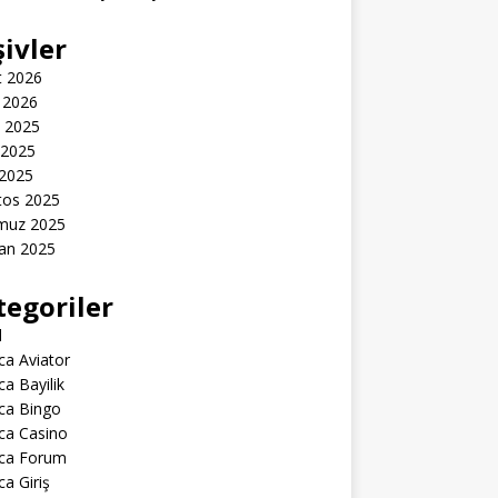
şivler
t 2026
 2026
k 2025
 2025
 2025
tos 2025
uz 2025
ran 2025
tegoriler
l
ica Aviator
ca Bayilik
ica Bingo
ica Casino
ica Forum
ca Giriş