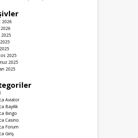
şivler
t 2026
 2026
k 2025
 2025
 2025
tos 2025
uz 2025
ran 2025
tegoriler
l
ica Aviator
ca Bayilik
ica Bingo
ica Casino
ica Forum
ca Giriş