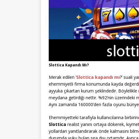
Slottica Kapandı Mı?
Merak edilen ‘
Slottica kapandı mı
?’ suali y
ehemmiyetli firma konumunda kayda değerdir
ayyuka çıkartan kurum şeklindedir. Böylelikle
meydana getirdiği nettir. %92’nin üzerindeki m
Aynı zamanda 160000’den fazla oyunu bünyesin
Ehemmiyetteki tarafıyla kullanıcılarına birbir
Slottica
realist yanını ortaya dökerek, kıyme
yollardan yanıtlandırarak önde kalmasını bilm
durumda vuku bulan sıra dışı ortamdır. Ayrıca