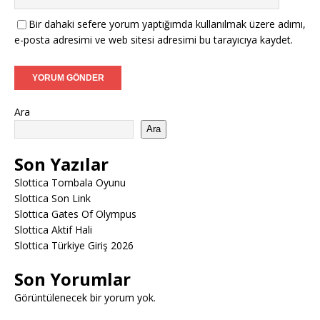
Bir dahaki sefere yorum yaptığımda kullanılmak üzere adımı,
e-posta adresimi ve web sitesi adresimi bu tarayıcıya kaydet.
Ara
Ara
Son Yazılar
Slottica Tombala Oyunu
Slottica Son Link
Slottica Gates Of Olympus
Slottica Aktif Hali
Slottica Türkiye Giriş 2026
Son Yorumlar
Görüntülenecek bir yorum yok.