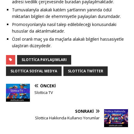
adresi ivedilik çerçevesinde buradan paylaşılmaktadır.
Turnuvalarıyla alakalı katılım şartlarının yanında ödül
miktarları bilgileri de ehemmiyetle paylaşılan durumdadır.
Promosyonlarıyla nasıl talep edilebileceği konusundaki
hususlar da aktarılmaktadır.
Özel oranlı maç ya da maçlarla alakalı bilgileri hassasiyetle
ulaştıran düzeydedir.
SLOTTICA PAYLAŞIMLARI
SLOTTICA SOSYAL MEDYA
SLOTTICA TWITTER
ÖNCEKI
Slottica TV
SONRAKI
Slottica Hakkında Kullanıcı Yorumlar