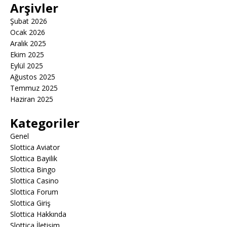
Arşivler
Şubat 2026
Ocak 2026
Aralık 2025
Ekim 2025
Eylül 2025
Ağustos 2025
Temmuz 2025
Haziran 2025
Kategoriler
Genel
Slottica Aviator
Slottica Bayilik
Slottica Bingo
Slottica Casino
Slottica Forum
Slottica Giriş
Slottica Hakkında
Slottica İletişim