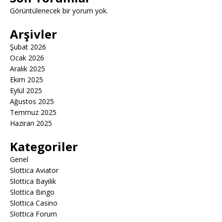
Görüntülenecek bir yorum yok.
Arşivler
Şubat 2026
Ocak 2026
Aralık 2025
Ekim 2025
Eylül 2025
Ağustos 2025
Temmuz 2025
Haziran 2025
Kategoriler
Genel
Slottica Aviator
Slottica Bayilik
Slottica Bingo
Slottica Casino
Slottica Forum