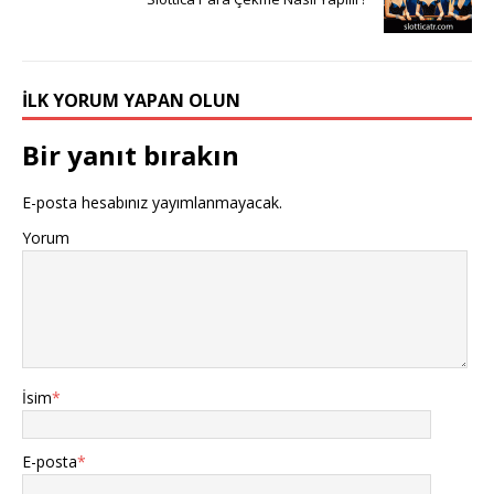
İLK YORUM YAPAN OLUN
Bir yanıt bırakın
E-posta hesabınız yayımlanmayacak.
Yorum
İsim
*
E-posta
*