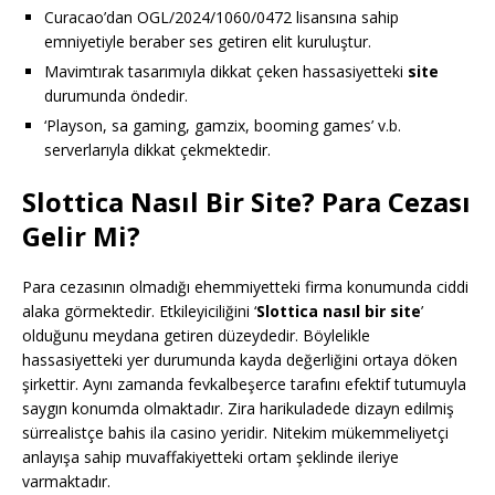
Curacao’dan OGL/2024/1060/0472 lisansına sahip
emniyetiyle beraber ses getiren elit kuruluştur.
Mavimtırak tasarımıyla dikkat çeken hassasiyetteki
site
durumunda öndedir.
‘Playson, sa gaming, gamzix, booming games’ v.b.
serverlarıyla dikkat çekmektedir.
Slottica Nasıl Bir Site? Para Cezası
Gelir Mi?
Para cezasının olmadığı ehemmiyetteki firma konumunda ciddi
alaka görmektedir. Etkileyiciliğini ‘
Slottica nasıl bir site
’
olduğunu meydana getiren düzeydedir. Böylelikle
hassasiyetteki yer durumunda kayda değerliğini ortaya döken
şirkettir. Aynı zamanda fevkalbeşerce tarafını efektif tutumuyla
saygın konumda olmaktadır. Zira harikuladede dizayn edilmiş
sürrealistçe bahis ila casino yeridir. Nitekim mükemmeliyetçi
anlayışa sahip muvaffakiyetteki ortam şeklinde ileriye
varmaktadır.