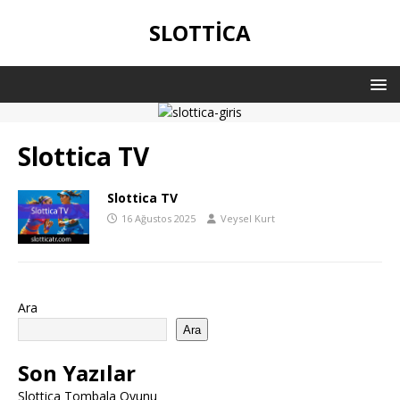
SLOTTICA
Slottica TV
Slottica TV
16 Ağustos 2025
Veysel Kurt
Ara
Ara
Son Yazılar
Slottica Tombala Oyunu