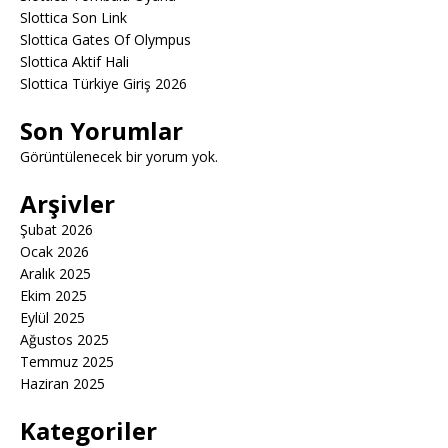
Slottica Son Link
Slottica Gates Of Olympus
Slottica Aktif Hali
Slottica Türkiye Giriş 2026
Son Yorumlar
Görüntülenecek bir yorum yok.
Arşivler
Şubat 2026
Ocak 2026
Aralık 2025
Ekim 2025
Eylül 2025
Ağustos 2025
Temmuz 2025
Haziran 2025
Kategoriler