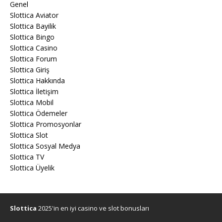
Genel
Slottica Aviator
Slottica Bayilik
Slottica Bingo
Slottica Casino
Slottica Forum
Slottica Giriş
Slottica Hakkında
Slottica İletişim
Slottica Mobil
Slottica Ödemeler
Slottica Promosyonlar
Slottica Slot
Slottica Sosyal Medya
Slottica TV
Slottica Üyelik
Slottica
2025'in en iyi casino ve slot bonusları