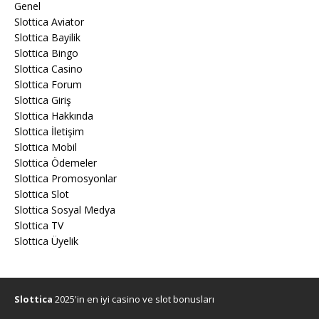
Genel
Slottica Aviator
Slottica Bayilik
Slottica Bingo
Slottica Casino
Slottica Forum
Slottica Giriş
Slottica Hakkında
Slottica İletişim
Slottica Mobil
Slottica Ödemeler
Slottica Promosyonlar
Slottica Slot
Slottica Sosyal Medya
Slottica TV
Slottica Üyelik
Slottica
2025'in en iyi casino ve slot bonusları