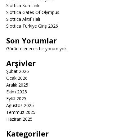
Slottica Son Link
Slottica Gates Of Olympus
Slottica Aktif Hali
Slottica Türkiye Giriş 2026
Son Yorumlar
Görüntülenecek bir yorum yok.
Arşivler
Şubat 2026
Ocak 2026
Aralık 2025
Ekim 2025
Eylül 2025
Ağustos 2025
Temmuz 2025
Haziran 2025
Kategoriler