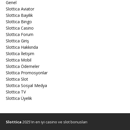
Genel
Slottica Aviator
Slottica Bayilik
Slottica Bingo
Slottica Casino
Slottica Forum
Slottica Giriş
Slottica Hakkında
Slottica İletişim
Slottica Mobil
Slottica Ödemeler
Slottica Promosyonlar
Slottica Slot
Slottica Sosyal Medya
Slottica TV
Slottica Üyelik
Slottica
2025'in en iyi casino ve slot bonusları