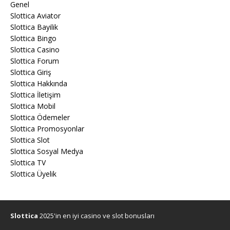
Genel
Slottica Aviator
Slottica Bayilik
Slottica Bingo
Slottica Casino
Slottica Forum
Slottica Giriş
Slottica Hakkında
Slottica İletişim
Slottica Mobil
Slottica Ödemeler
Slottica Promosyonlar
Slottica Slot
Slottica Sosyal Medya
Slottica TV
Slottica Üyelik
Slottica
2025'in en iyi casino ve slot bonusları