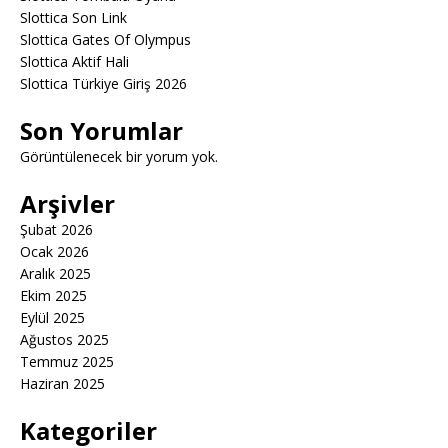
Slottica Son Link
Slottica Gates Of Olympus
Slottica Aktif Hali
Slottica Türkiye Giriş 2026
Son Yorumlar
Görüntülenecek bir yorum yok.
Arşivler
Şubat 2026
Ocak 2026
Aralık 2025
Ekim 2025
Eylül 2025
Ağustos 2025
Temmuz 2025
Haziran 2025
Kategoriler